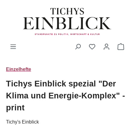
Zum Hauptinhalt springen
Du hast 0 Produk
Ware
Einzelhefte
Tichys Einblick spezial "Der
Klima und Energie-Komplex" -
print
Tichy's Einblick