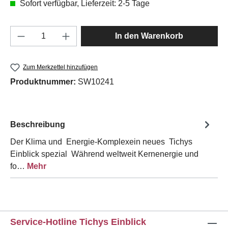
Sofort verfügbar, Lieferzeit: 2-5 Tage
Produkt Anzahl: Gib den gewünschten Wert e
In den Warenkorb
Zum Merkzettel hinzufügen
Produktnummer:
SW10241
Beschreibung
Der Klima und Energie-Komplexein neues Tichys
Einblick spezial Während weltweit Kernenergie und
fo…
Mehr
Service-Hotline Tichys Einblick