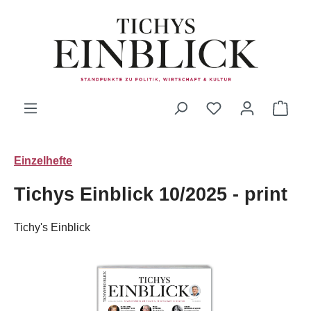
Zum Hauptinhalt springen
Du hast 0 Produk
Ware
Einzelhefte
Tichys Einblick 10/2025 - print
Tichy's Einblick
Bildergalerie überspringen