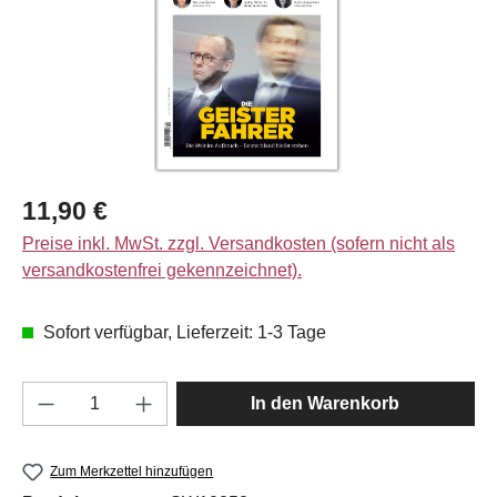
Regulärer Preis:
11,90 €
Preise inkl. MwSt. zzgl. Versandkosten (sofern nicht als
versandkostenfrei gekennzeichnet).
Sofort verfügbar, Lieferzeit: 1-3 Tage
Produkt Anzahl: Gib den gewünschten Wert e
In den Warenkorb
Zum Merkzettel hinzufügen