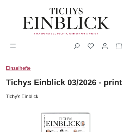
Zum Hauptinhalt springen
Du hast 0 Produk
Ware
Einzelhefte
Tichys Einblick 03/2026 - print
Tichy's Einblick
Bildergalerie überspringen