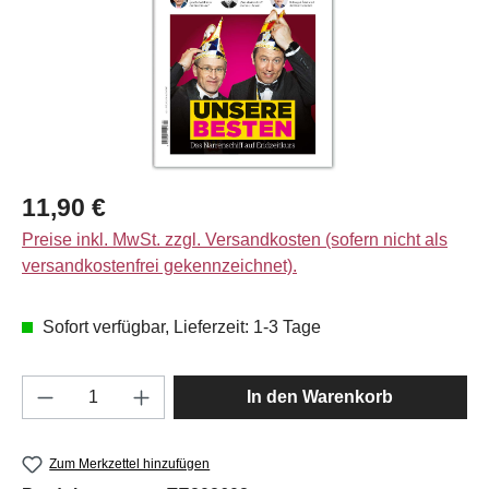
Regulärer Preis:
11,90 €
Preise inkl. MwSt. zzgl. Versandkosten (sofern nicht als
versandkostenfrei gekennzeichnet).
Sofort verfügbar, Lieferzeit: 1-3 Tage
Produkt Anzahl: Gib den gewünschten Wert e
In den Warenkorb
Zum Merkzettel hinzufügen