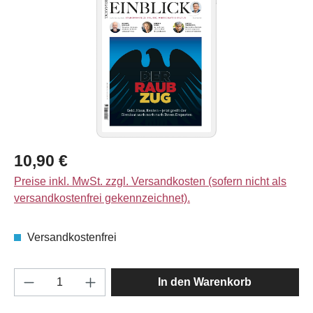
Regulärer Preis:
10,90 €
Preise inkl. MwSt. zzgl. Versandkosten (sofern nicht als
versandkostenfrei gekennzeichnet).
Versandkostenfrei
Produkt Anzahl: Gib den gewünschten Wert e
In den Warenkorb