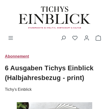
Zum Hauptinhalt springen
Du hast 0 Produk
Ware
Abonnement
6 Ausgaben Tichys Einblick
(Halbjahresbezug - print)
Tichy's Einblick
Bildergalerie überspringen